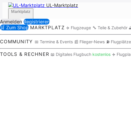
UL-Marktplatz
Marktplatz
Anmelden
Registrieren
🛒 Zum Shop
MARKTPLATZ
✈️ Flugzeuge
🔧 Teile & Zubehör

Community
COMMUNITY
📅 Termine & Events
📰 Flieger-News
⛽ Flugplätze
TOOLS & RECHNER
📖 Digitales Flugbuch
kostenlos
✈️ Flugpl
Tools / Rechner