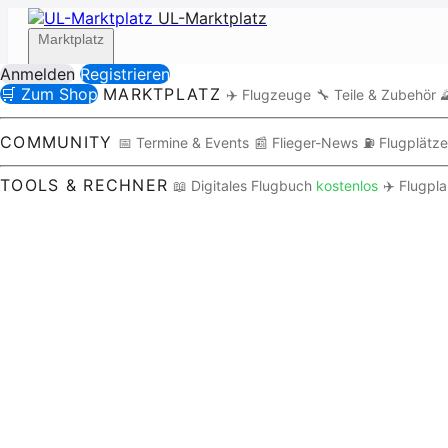
UL-Marktplatz
Marktplatz
Anmelden
Registrieren
🛒 Zum Shop
MARKTPLATZ
✈️ Flugzeuge
🔧 Teile & Zubehör

Community
COMMUNITY
📅 Termine & Events
📰 Flieger-News
⛽ Flugplätze
TOOLS & RECHNER
📖 Digitales Flugbuch
kostenlos
✈️ Flugpl
Tools / Rechner