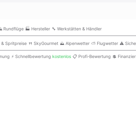
 Rundflüge
🏭 Hersteller
🔧 Werkstätten & Händler
 & Spritpreise
🍴 SkyGourmet
⛰️ Alpenwetter
⛅ Flugwetter
⚠️ Siche
anung
⚡ Schnellbewertung
kostenlos
📋 Profi-Bewertung
💲 Finanzie