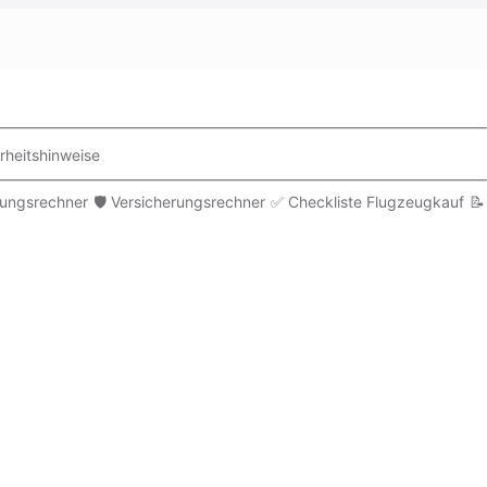
rheitshinweise
rungsrechner
🛡️ Versicherungsrechner
✅ Checkliste Flugzeugkauf
📝