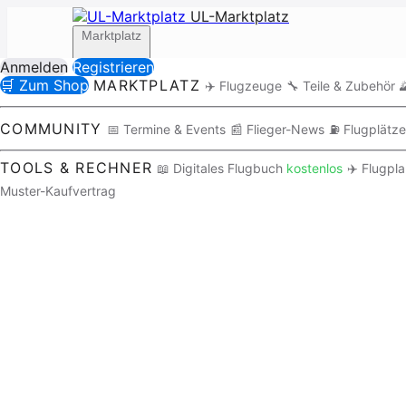
UL-Marktplatz
Marktplatz
Anmelden
Registrieren
🛒 Zum Shop
MARKTPLATZ
✈️ Flugzeuge
🔧 Teile & Zubehör

Community
COMMUNITY
📅 Termine & Events
📰 Flieger-News
⛽ Flugplätze
TOOLS & RECHNER
📖 Digitales Flugbuch
kostenlos
✈️ Flugpl
Muster-Kaufvertrag
Tools / Rechner