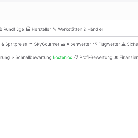
 Rundflüge
🏭 Hersteller
🔧 Werkstätten & Händler
 & Spritpreise
🍴 SkyGourmet
⛰️ Alpenwetter
⛅ Flugwetter
⚠️ Siche
anung
⚡ Schnellbewertung
kostenlos
📋 Profi-Bewertung
💲 Finanzie