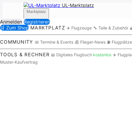
UL-Marktplatz
Marktplatz
Anmelden
Registrieren
🛒 Zum Shop
MARKTPLATZ
✈️ Flugzeuge
🔧 Teile & Zubehör

Community
COMMUNITY
📅 Termine & Events
📰 Flieger-News
⛽ Flugplätze
TOOLS & RECHNER
📖 Digitales Flugbuch
kostenlos
✈️ Flugpl
Muster-Kaufvertrag
Tools / Rechner