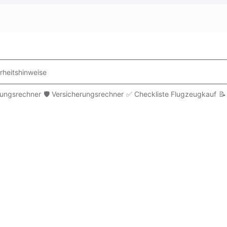
rheitshinweise
rungsrechner
🛡️ Versicherungsrechner
✅ Checkliste Flugzeugkauf
📝