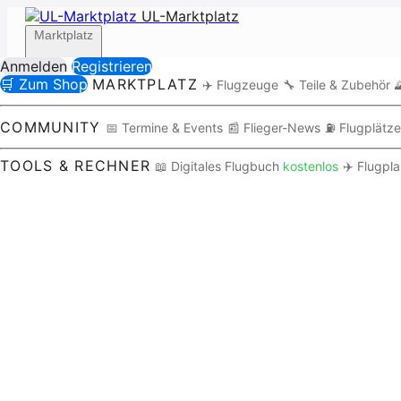
UL-Marktplatz
Marktplatz
Anmelden
Registrieren
🛒 Zum Shop
MARKTPLATZ
✈️ Flugzeuge
🔧 Teile & Zubehör

Community
COMMUNITY
📅 Termine & Events
📰 Flieger-News
⛽ Flugplätze
TOOLS & RECHNER
📖 Digitales Flugbuch
kostenlos
✈️ Flugpl
Tools / Rechner