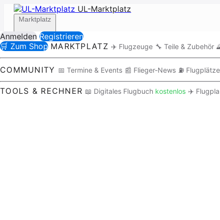
UL-Marktplatz
Marktplatz
Anmelden
Registrieren
🛒 Zum Shop
MARKTPLATZ
✈️ Flugzeuge
🔧 Teile & Zubehör

Community
COMMUNITY
📅 Termine & Events
📰 Flieger-News
⛽ Flugplätze
TOOLS & RECHNER
📖 Digitales Flugbuch
kostenlos
✈️ Flugpl
Tools / Rechner