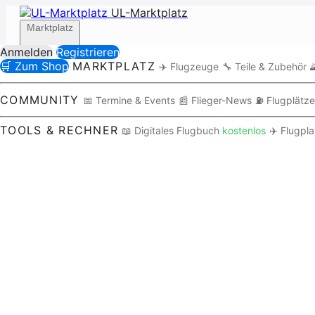
UL-Marktplatz
Marktplatz
Anmelden
Registrieren
🛒 Zum Shop
MARKTPLATZ
✈️ Flugzeuge
🔧 Teile & Zubehör

Community
COMMUNITY
📅 Termine & Events
📰 Flieger-News
⛽ Flugplätze
TOOLS & RECHNER
📖 Digitales Flugbuch
kostenlos
✈️ Flugpl
Tools / Rechner