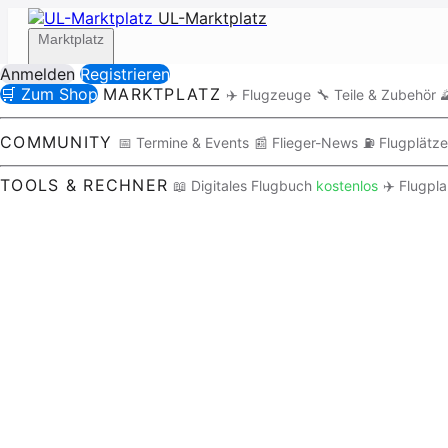
UL-Marktplatz
Marktplatz
Anmelden
Registrieren
🛒 Zum Shop
MARKTPLATZ
✈️ Flugzeuge
🔧 Teile & Zubehör

Community
COMMUNITY
📅 Termine & Events
📰 Flieger-News
⛽ Flugplätze
TOOLS & RECHNER
📖 Digitales Flugbuch
kostenlos
✈️ Flugpl
Tools / Rechner