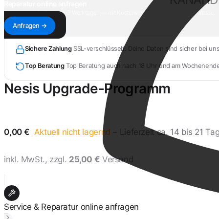
Reparatur online anfragen
Antwort innerhalb von 1–3 Werktagen — mit Kostenvoranschlag & Versandadresse.
Anfragen →
Sichere Zahlung
SSL-verschlüsselt. Deine Daten sind sicher bei uns
Top Beratung
Top Beratung auch nach 18 Uhr und am Wochenend
Nesis Upgrade-Programm
0,00
€
Aktuell nicht lagernd
– Lieferzeit ca. 14 bis 21 T
inkl. MwSt., zzgl.
25,00 €
Versand
Service & Reparatur online anfragen