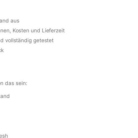
tand aus
nen, Kosten und Lieferzeit
d vollständig getestet
ck
n das sein:
tand
resh