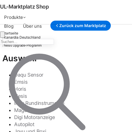
UL-Marktplatz Shop
Produkte
Zurück zum Marktplatz
Blog
Über uns
Startseite
Kanardia Deutschland
/
Service
/
Nesis Upgrade-Programm
/
Auswahl
Daqu Sensor
Emsis
Horis
Nesis
Indu Rundinstrumente
Magu
Digi Motoranzeige
Autopilot
Joyu und Boxi