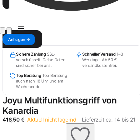
KANARDIA SERVICE
Reparatur online anfragen
Antwort innerhalb von 1–3 Werktagen — mit Kostenvoranschlag & Versandadresse.
Anfragen →
Sichere Zahlung
SSL-
Schneller Versand
1–3
verschlüsselt. Deine Daten
Werktage. Ab 50 €
sind sicher bei uns.
versandkostenfrei.
Top Beratung
Top Beratung
auch nach 18 Uhr und am
Wochenende
Joyu Multifunktionsgriff von
Kanardia
416,50
€
Aktuell nicht lagernd
– Lieferzeit ca. 14 bis 21