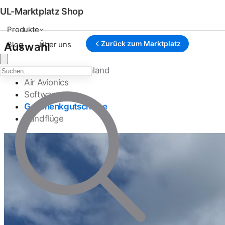
UL-Marktplatz Shop
Produkte
Zurück zum Marktplatz
Blog
Über uns
Auswahl
Kanardia Deutschland
Air Avionics
Software
Geschenkgutscheine
Rundflüge