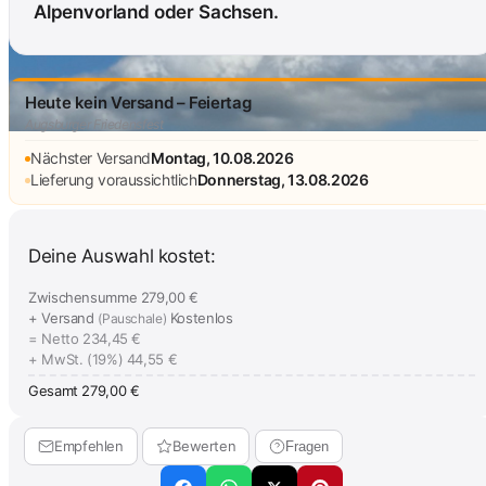
Alpenvorland oder Sachsen.
Heute kein Versand – Feiertag
Augsburger Friedensfest
Nächster Versand
Montag, 10.08.2026
Lieferung voraussichtlich
Donnerstag, 13.08.2026
Deine Auswahl kostet:
Zwischensumme
279,00 €
+ Versand
Kostenlos
(Pauschale)
= Netto
234,45 €
+ MwSt. (19%)
44,55 €
Gesamt
279,00 €
Empfehlen
Bewerten
Fragen