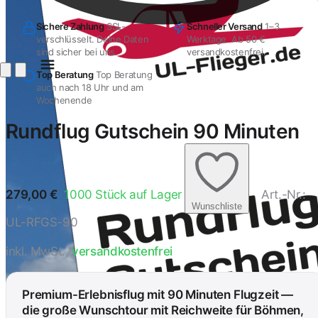
Sichere Zahlung
SSL-
Schneller Versand
1–3
verschlüsselt. Deine Daten
Werktage. Ab 50 €
sind sicher bei uns.
versandkostenfrei.
Top Beratung
Top Beratung
auch nach 18 Uhr und am
Wochenende
Rundflug Gutschein 90 Minuten
279,00
€
1000
Stück auf Lager
Art.-Nr.:
Wunschliste
UL-RFGS-90
inkl. MwSt.,
versandkostenfrei
Premium-Erlebnisflug mit 90 Minuten Flugzeit —
die große Wunschtour mit Reichweite für Böhmen,