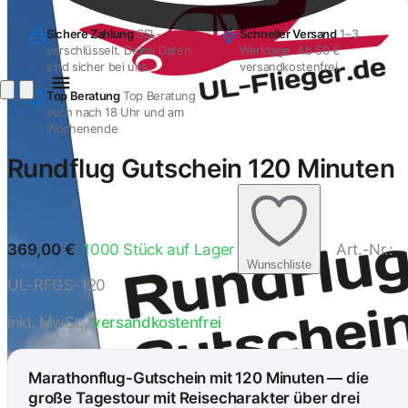
Sichere Zahlung
SSL-
Schneller Versand
1–3
verschlüsselt. Deine Daten
Werktage. Ab 50 €
sind sicher bei uns.
versandkostenfrei.
Top Beratung
Top Beratung
auch nach 18 Uhr und am
Wochenende
Rundflug Gutschein 120 Minuten
369,00
€
1000
Stück auf Lager
Art.-Nr.:
Wunschliste
UL-RFGS-120
inkl. MwSt.,
versandkostenfrei
Marathonflug-Gutschein mit 120 Minuten — die
große Tagestour mit Reisecharakter über drei