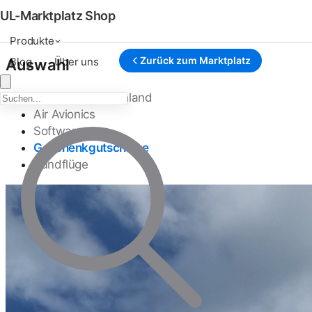
UL-Marktplatz Shop
Produkte
Zurück zum Marktplatz
Blog
Über uns
Auswahl
Kanardia Deutschland
Air Avionics
Software
Geschenkgutscheine
Rundflüge